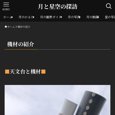
月と星空の探訪
MENU
ホーム
月のかるた
月の観察ガイド
月の写真
月の動画
星の写
ホーム
機材の紹介
機材の紹介
■
天文台と機材
■