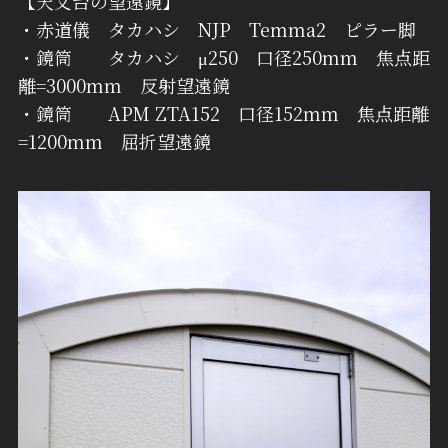
【天文台の望遠鏡】
・赤道儀 タカハシ NJP Temma2 ピラー脚
・鏡筒 タカハシ μ250 口径250mm 焦点距
離=3000mm 反射望遠鏡
・鏡筒 APM ZTA152 口径152mm 焦点距離
=1200mm 屈折望遠鏡