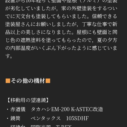
設置から16年経って壁面や屋根（アルミ）の塗装
が劣化していましたが，家の外壁塗装をするつい
でに天文台も塗装してもらいました。信頼できる
塗装屋さんにお願いしましたが，丁寧な仕事で新
品以上の美しさになりました。屋根にも壁面と同
じ色の遮熱塗料を塗ってもらったので，夏の夕方
の内部温度がいくぶん下がったように感じていま
す。
■
その他の機材
■
【移動用の望遠鏡】
・赤道儀 タカハシEM-200 K-ASTEC改造
・鏡筒 ペンタックス 105SDHF
・経緯台 国際光器 T-REX