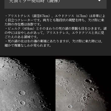
天頂ミラー使用時（鏡像）
・アリストテレス（直径87km），エウドクソス（67km）は非常によ
く目立つクレーターです。両方とも階段状の周壁を持ち，欠け際に来
た時の存在感は抜群です。
・ビュルク（40km）とそのまわりの死の湖の景観も目をひきます。湖
の中には谷やしわがあって，アリストテレス，エウドクソスと共に見
ごたえのある領域です。
・死の湖の北は氷の海の東端にあたりますが，欠け際に来た時には，
細かで複雑なしわが見られます。