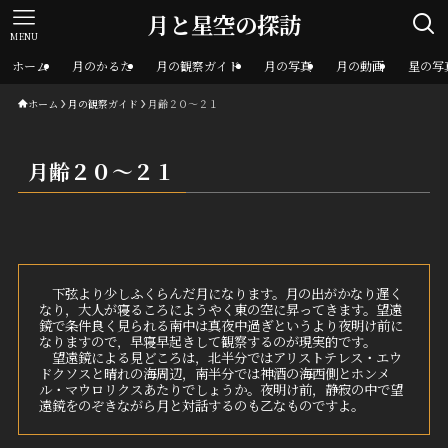
月と星空の探訪
MENU
ホーム
月のかるた
月の観察ガイド
月の写真
月の動画
星の写
ホーム
月の観察ガイド
月齢２０～２１
月齢２０～２１
下弦より少しふくらんだ月になります。月の出がかなり遅く
なり，大人が寝るころにようやく東の空に昇ってきます。望遠
鏡で条件良く見られる南中は真夜中過ぎというより夜明け前に
なりますので，早寝早起きして観察するのが現実的です。
望遠鏡による見どころは，北半分ではアリストテレス・エウ
ドクソスと晴れの海周辺，南半分では神酒の海西側とホンメ
ル・マウロリクスあたりでしょうか。夜明け前，静寂の中で望
遠鏡をのぞきながら月と対話するのも乙なものですよ。