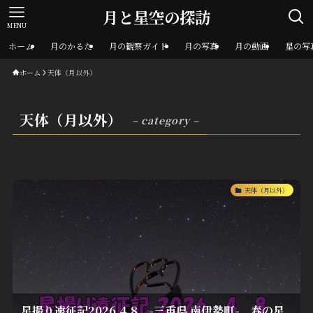
月と星空の探訪
MENU
ホーム
月のかるた
月の観察ガイド
月の写真
月の動画
星の写
ホーム
天体（月以外）
天体（月以外）
– category –
天体（月以外）
星撮り遠征記2026.4.8 -三重県 南伊勢町- 春の星