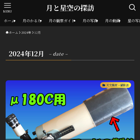
月と星空の探訪
MENU
ホーム
月のかるた
月の観察ガイド
月の写真
月の動画
星の写
ホーム
2024年
12月
2024年12月
– date –
天文機材・撮影法