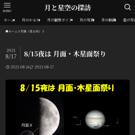
月と星空の探訪
MENU
ホーム
月のかるた
月の観察ガイド
月の写真
月の動画
星の写
ホーム
天体（月以外）
2021
8/15夜は 月面・木星面祭り
8/17
2021-08-16
2021-08-17