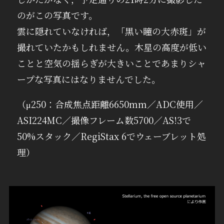
のがこの写真です。
雲に隠れていなければ，「黒い瞳の大赤斑」が
撮れていたかもしれません。木星の高度が低い
ことと空気の揺らぎが大きいことであまりシャ
ープな写真にはなりませんでした。
（μ250：合成焦点距離6650mm／ADC使用／
ASI224MC／撮像フレーム数5700／AS!3で
50%スタック／RegiStax 6でウェーブレット処
理）