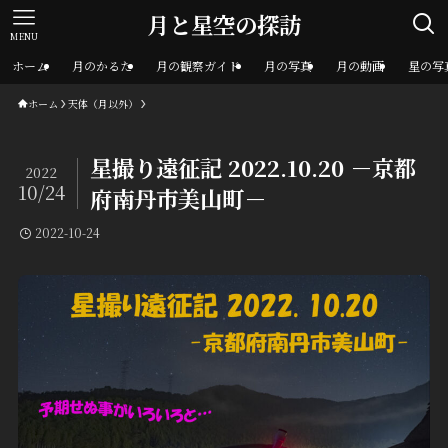
月と星空の探訪
MENU
ホーム
月のかるた
月の観察ガイド
月の写真
月の動画
星の写
ホーム
天体（月以外）
星撮り遠征記 2022.10.20 －京都
2022
10/24
府南丹市美山町－
2022-10-24