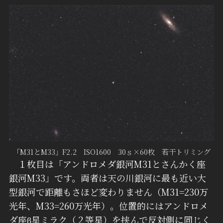
「M31とM33」F2.2 ISO1600 30ｓ×60枚 若干トリミング
１枚目は「アンドロメダ銀河M31とさんかく座
銀河M33」です。両者は天の川銀河に最も近い大
型銀河で距離もさほど変わりません（M31=230万
光年、M33=260万光年）。位置的にはアンドロメ
ダ座β星ミラク（２等星）を挟んで反対側に同じく