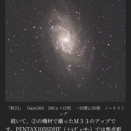
「M33」 Gain360 180ｓ×11枚 －10度に冷却 ノートリミ
ング
続いて、②の機材で撮ったＭ３３のアップで
す。PENTAX105SDHF（＋ﾚﾃﾞｭｰｻｰ）では焦点距