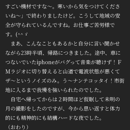
すごい機材ですな～。寒いから気をつけてくださ
いね～」で終わりましたけど。こうして地域の安
全が守られているんですね。お仕事ご苦労様で
す。(^^ゞ
まあ、こんなこともあるかと自分に言い聞かせ
ながら23時半頃、帰路につきました。途中、車に
つないでいたiphoneがバグって音楽が聴けず！Ｆ
Ｍラジオに切り替えると山道で電波状態が悪くて
ザ～というノイズのみ。う～ナンテコッタイ！市街
地に入るまで我慢を強いられたのでした。
自宅へ帰ってからは２時間ほど仮眠して未明の
月の撮影をしたのですが、今から思い返すと体力
的にも精神的にも結構ハードな夜でした。
（おわり）