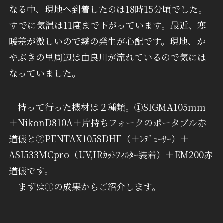
なる中、現地へ到着したのは18時15分頃でした。
すでに気温は11度まで下がっています。最近、寒
暖差が激しいので霧の発生が心配です。現地、か
やぶきの里周辺は由良川が流れているので気には
なっていました。
持って行った機材は２種類。①SIGMA105mm
＋NikonD810A＋片持ちフォークのポータブル赤
道儀と②PENTAX105SDHF（＋ﾚﾃﾞｭｰｻｰ）＋
ASI533MCpro（UV,IRｶｯﾄﾌｨﾙﾀｰ装着）＋EM200赤
道儀です。
まずは①の成果からご紹介します。