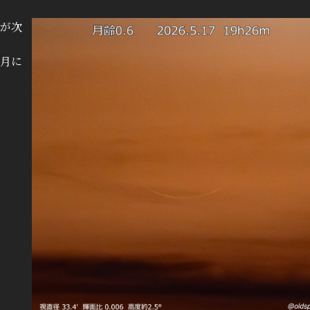
が次
月に