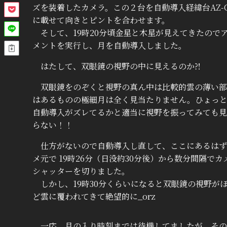
ズを装着したカメラ。この２台を自動導入経緯台AZ-G
に載せて向きとピントを合わせます。
そして、19時20分頃金星と木星が見えてきたので
メントを実行し、月を自動導入しました。
はたして、双眼鏡の視野の中に見えるのか⁈
双眼鏡をのぞくと視野の真ん中は比較的雲の薄い部
はあるものの極細月は全く見当たりません。ひょっ
自動導入がズレてるかと適当に視野を振ってみても見
らない！！
仕方がないので自動導入し直して、ここにあるはず
メ元で 19時26分（日没約30分後）から数分間隔でカ
シャッターを切りました。
しかし、19時30分くらいになると双眼鏡の視野が
ど雲に覆われてきて絶望的に_orz
一応、月の入り時刻までは待機してましたが、その後