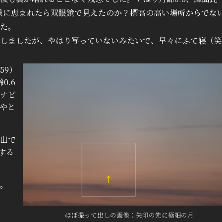
天候に恵まれたら双眼鏡で見えたのか？標高の高い場所からでな
た。
しましたが、やはり写っていないみたいで、早々にふて寝（笑
59）
0.6
ナビ
やと
出で
する
。
ほぼ撮って出しの画像：矢印の先に極細の月