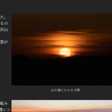
た。
るの
呂山
雲が
山の端にかかる太陽
組み
遠レン