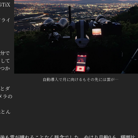
TiX
アライ
分で
として
つか
自動導入で月に向けるもその先には雲が…
とダ
メラの
ほとん
も雲が晴れることなく残念でした。やはり月齢0.6、輝面比