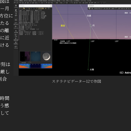
図は
陽－月
の方位に
たる
の離
に近
ける
時刻は
か厳し
割合
ステラナビゲーター12で作図
時間
う感
して