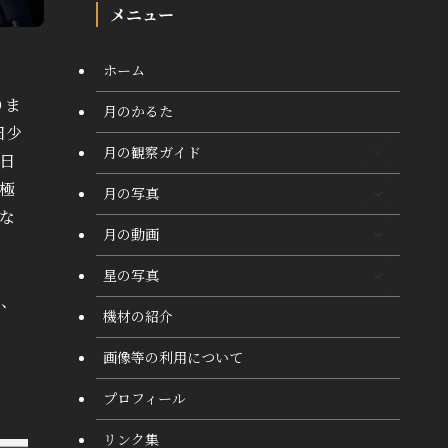
メニュー
ホーム
りま
月のかるた
日少
月の観察ガイド
日
極
月の写真
な
月の動画
星の写真
か、
機材の紹介
画像等の利用について
プロフィール
リンク集