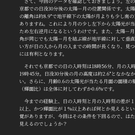
さて、今回のデータを確認しておきましょう。左の
京都での日没30分後の太陽－月の位置関係です。太
の離角は約8.9°で地平線下の太陽が月よりも少し南
ありますね。これにより月の少し左下から太陽光が当
ため左右逆月になるというわけです。また、太陽－月
角が同じでも太陽－月を結ぶ線が地平線に対して垂直
い方が日の入から月の入までの時間が長くなり、見つ
には有利となります。
それでも京都での日の入時刻は18時56分、月の入
19時45分。日没30分後の月の高度は約2.6°となかな
い。さらに、月齢0.6の太陽光が当たる月面の面積の
（輝面比）は全体に対してわずか0.6%です。
今までの経験上、日の入時刻と月の入時刻の差が１
以上、かつ輝面比が１%以上あれば何とか見えるとい
覚がありますが、今回はその条件を下回るので、はた
見えるのでしょうか？