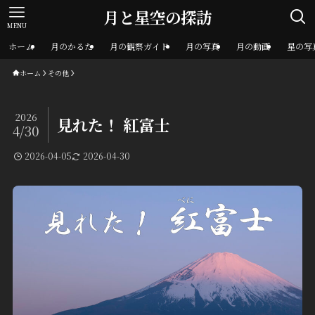
月と星空の探訪
MENU
ホーム
月のかるた
月の観察ガイド
月の写真
月の動画
星の写
ホーム
その他
2026
見れた！ 紅富士
4/30
2026-04-05
2026-04-30