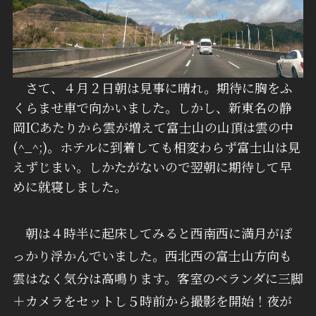
さて、４月２日朝は見事に晴れ。期待に胸をふ
くらませ車で向かいました。しかし、新東名の静
岡ICあたりから雲が増えて富士山の山頂は雲の中
(^_^;)。ホテルに到着しても相変わらず富士山は見
えずじまい。しかたがないので翌朝に期待して早
めに就寝しました。
朝は４時半に起床してみると西南西に満月がぽ
っかり浮かんでいました。西北西の富士山方向も
雲はなく気分は高鳴ります。客室のベランダに三脚
＋カメラをセットし５時前から撮影を開始！夜が