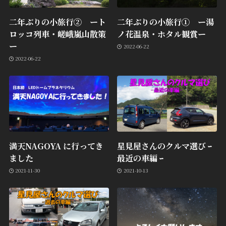
二年ぶりの小旅行② ート
二年ぶりの小旅行① ー湯
ロッコ列車・嵯峨嵐山散策
ノ花温泉・ホタル観賞ー
ー
2022-06-22
2022-06-22
満天NAGOYA に行ってき
星見屋さんのクルマ選び ｰ
ました
最近の車編 ｰ
2021-11-30
2021-10-13