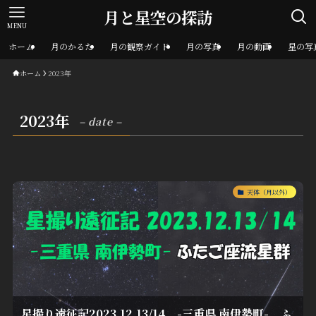
月と星空の探訪
MENU
ホーム
月のかるた
月の観察ガイド
月の写真
月の動画
星の写
ホーム
2023年
2023年
– date –
天体（月以外）
星撮り遠征記2023.12.13/14 -三重県 南伊勢町- ふ